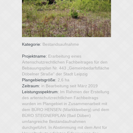
Kategorie:
Bestandsaufnahme
Projektname:
Erarbeitung eines
Artenschutzrechtlichen Fachbeitrages für den
Bebauungsplan Nr. 443 „Gemeinbedarfsfläche
Döbelner Straße“ der Stadt Leipzig
Plangebietsgröße:
2,6 ha
Zeitraum:
in Bearbeitung seit März 2019
Leistungsspektrum:
Im Rahmen der Erstellung
des artenschutzrechtlichen Fachbeitrags
wurden im Plangebiet in Zusammenarbeit mit
dem BÜRO HENSEN (Markkleeberg) und dem
BÜRO STEGNERPLAN (Bad Düben)
umfangreiche Bestandaufnahmen
durchgeführt. In Abstimmung mit dem Amt für